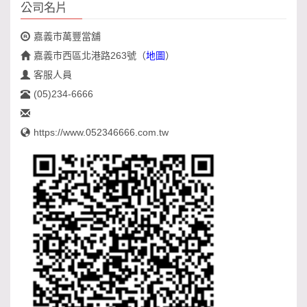
公司名片
嘉義市萬豐當舖
嘉義市西區北港路263號
（
地圖
）
客服人員
(05)234-6666
https://www.052346666.com.tw