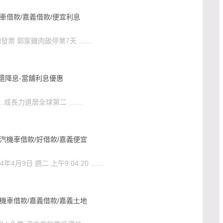
車借款/嘉義借款/便宜利息
發票 郭家雞肉飯停業7天 ……
還降息-當舖利息優惠
…成長力道居全球第二 ……
汽機車借款/好借款/嘉義便宜
年4月9日 週二 上午9:04 20 ……
機車借款/嘉義借款/嘉義土地