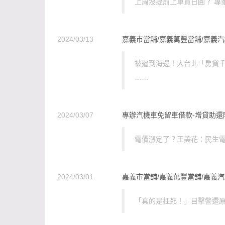
上周沒提前上車買日圓？ 專
2024/03/13
嘉義市當舖/嘉義萬豐當舖/嘉義汽
被逼到海邊！大台北「房貸千
……
2024/03/07
專辦汽機車免留車借款-增貸助還
電價漲定了？王美花：民生電價
2024/03/01
嘉義市當舖/嘉義萬豐當舖/嘉義汽
「真的是枉死！」目擊警還原