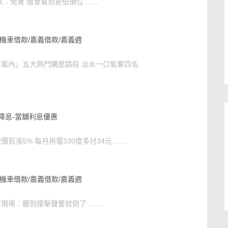
家：免驚 還會看到更低價位 ……
機車借款/嘉義借款/嘉義週
萬內」五大熱門購屋路段 淡水一口氣奪四名
降息-當舖利息優惠
若漲5% 每月用電330度多付34元 ……
機車借款/嘉義借款/嘉義週
現場：聽到撞擊聲警就倒了 ……