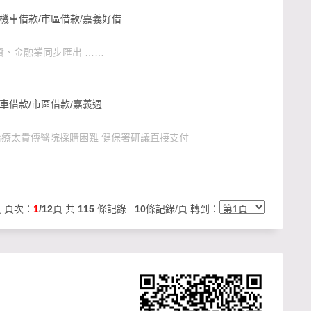
機車借款/市區借款/嘉義好借
資、金融業同步匯出 ……
車借款/市區借款/嘉義週
因治療太貴傳醫院採購困難 健保署研議直接支付
頁
頁次：
1
/12
頁 共
115
條記錄
10
條記錄/頁 轉到：