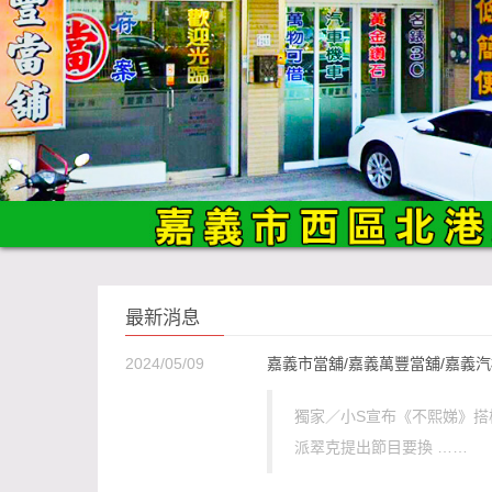
最新消息
2024/05/09
嘉義市當舖/嘉義萬豐當舖/嘉義汽
獨家／小S宣布《不熙娣》搭檔
派翠克提出節目要換 ……