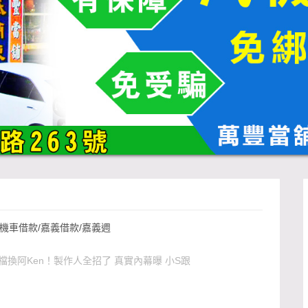
機車借款/嘉義借款/嘉義週
換阿Ken！製作人全招了 真實內幕曝 小S跟