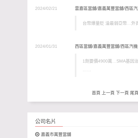
2024/02/21
雲嘉區當舖/嘉義萬豐當舖/西區汽
台幣爆量貶 淪最弱亞幣…外
2024/01/31
西區當舖/嘉義萬豐當舖/西區汽機
1劑要價4900萬…SMA基
……
首頁 上一頁
下一頁
尾
公司名片
嘉義市萬豐當舖