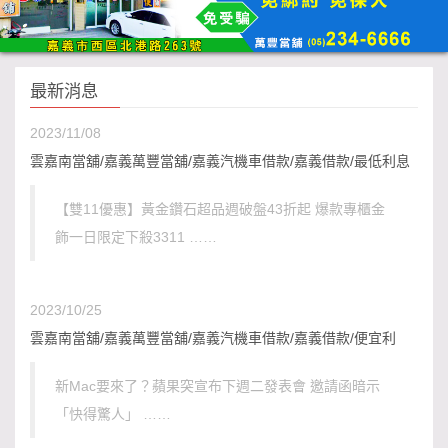
最新消息
2023/11/08
雲嘉南當舖/嘉義萬豐當舖/嘉義汽機車借款/嘉義借款/最低利息
【雙11優惠】黃金鑽石超品週破盤43折起 爆款專櫃金
飾一日限定下殺3311 ……
2023/10/25
雲嘉南當舖/嘉義萬豐當舖/嘉義汽機車借款/嘉義借款/便宜利
新Mac要來了？蘋果突宣布下週二發表會 邀請函暗示
「快得驚人」 ……