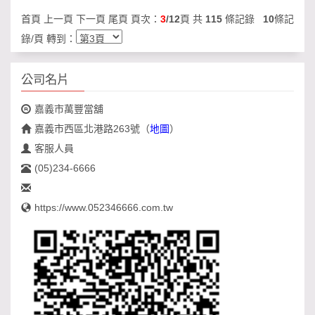
首頁
上一頁
下一頁
尾頁
頁次：
3
/12
頁 共
115
條記錄
10
條記
錄/頁 轉到：
公司名片
嘉義市萬豐當舖
嘉義市西區北港路263號
（
地圖
）
客服人員
(05)234-6666
https://www.052346666.com.tw