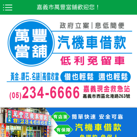
嘉義市萬豐當舖歡迎您！